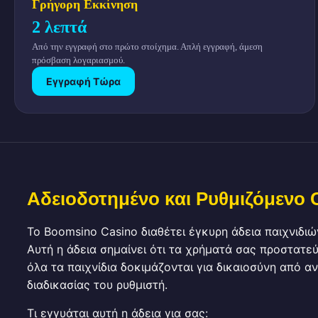
Γρήγορη Εκκίνηση
2 λεπτά
Από την εγγραφή στο πρώτο στοίχημα. Απλή εγγραφή, άμεση
πρόσβαση λογαριασμού.
Εγγραφή Τώρα
Αδειοδοτημένο και Ρυθμιζόμενο 
Το Boomsino Casino διαθέτει έγκυρη άδεια παιχνιδι
Αυτή η άδεια σημαίνει ότι τα χρήματά σας προστατε
όλα τα παιχνίδια δοκιμάζονται για δικαιοσύνη από α
διαδικασίας του ρυθμιστή.
Τι εγγυάται αυτή η άδεια για σας: