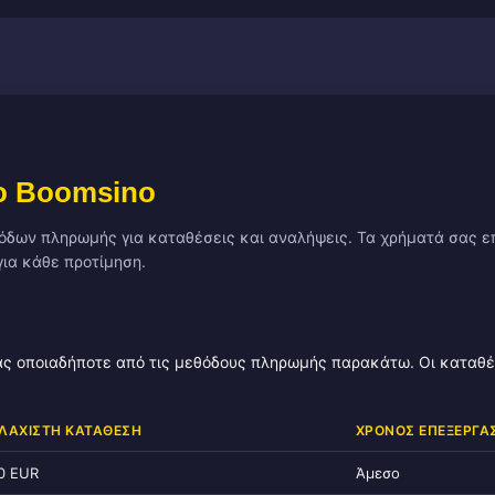
το Boomsino
εθόδων πληρωμής για καταθέσεις και αναλήψεις. Τα χρήματά σας 
για κάθε προτίμηση.
ς οποιαδήποτε από τις μεθόδους πληρωμής παρακάτω. Οι καταθέ
ΛΆΧΙΣΤΗ ΚΑΤΆΘΕΣΗ
ΧΡΌΝΟΣ ΕΠΕΞΕΡΓΑ
0 EUR
Άμεσο