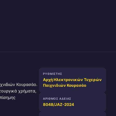
ΡΥΘΜΙΣΤΉΣ
Αρχή Ηλεκτρονικών Τυχερών
ιχνιδιών Κουρασάο.
Παιχνιδιών Κουρασάο
τουργικά χρήματα,
επίσημης
ΑΡΙΘΜΌΣ ΆΔΕΙΑΣ
8048/JAZ-2024