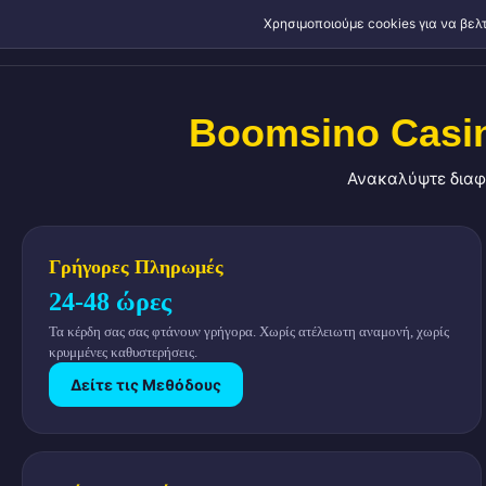
Χρησιμοποιούμε cookies για να βε
Π
Boomsino Casino
Boomsino Casin
Ανακαλύψτε διαφα
Γρήγορες Πληρωμές
24-48 ώρες
Τα κέρδη σας σας φτάνουν γρήγορα. Χωρίς ατέλειωτη αναμονή, χωρίς
κρυμμένες καθυστερήσεις.
Δείτε τις Μεθόδους