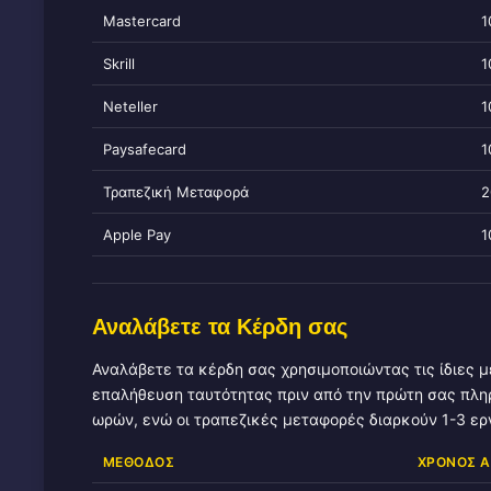
Mastercard
1
Skrill
1
Neteller
1
Paysafecard
1
Τραπεζική Μεταφορά
2
Apple Pay
1
Αναλάβετε τα Κέρδη σας
Αναλάβετε τα κέρδη σας χρησιμοποιώντας τις ίδιες μ
επαλήθευση ταυτότητας πριν από την πρώτη σας πληρ
ωρών, ενώ οι τραπεζικές μεταφορές διαρκούν 1-3 ερ
ΜΈΘΟΔΟΣ
ΧΡΌΝΟΣ 