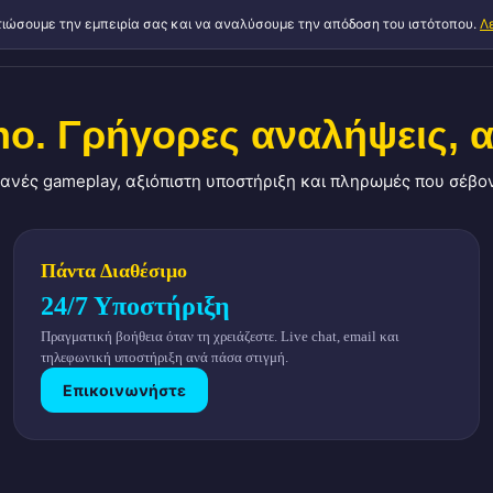
λτιώσουμε την εμπειρία σας και να αναλύσουμε την απόδοση του ιστότοπου.
Λ
αιχνίδια
Προσφορές
Μπόνους
Υποστήριξη
o. Γρήγορες αναλήψεις, 
νές gameplay, αξιόπιστη υποστήριξη και πληρωμές που σέβον
Πάντα Διαθέσιμο
24/7 Υποστήριξη
Πραγματική βοήθεια όταν τη χρειάζεστε. Live chat, email και
τηλεφωνική υποστήριξη ανά πάσα στιγμή.
Επικοινωνήστε