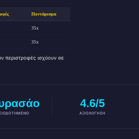
οφές
Ποντάρισμα
35x
35x
άν περιστροφές ισχύουν σε
υρασάο
4.6/5
ΕΙΟΔΟΤΗΜΈΝΟ
ΑΞΙΟΛΌΓΗΣΗ