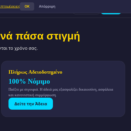
επτομέρειες
OK
Απόρριψη
EL
Σύνδεση
Παίξε
▾
ανά πάσα στιγμή
ται το χρόνο σας.
Πλήρως Αδειοδοτημένο
100% Νόμιμο
Παίξτε με σιγουριά. Η άδειά μας εξασφαλίζει δικαιοσύνη, ασφάλεια
και κανονιστική συμμόρφωση.
Δείτε την Άδεια