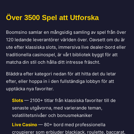
Över 3500 Spel att Utforska
Boomsino samlar en mångsidig samling av spel från över
120 ledande leverantörer världen över. Oavsett om du är
ute efter klassiska slots, immersiva live dealer-bord eller
traditionella casinospel, är vårt bibliotek byggt för att
matcha din stil och hålla ditt intresse fräscht.
Bläddra efter kategori nedan för att hitta det du letar
efter, eller hoppa in i den fullständiga lobbyn för att
upptäcka nya favoriter.
Slots
— 2100+ titlar från klassiska favoriter till de
senaste utgåvorna, med varierande teman,
volatilitetsnivåer och bonusmekaniker
Live Casino
— 80+ bord med professionella
croupierer som erbjuder blackjack, roulette, baccarat,