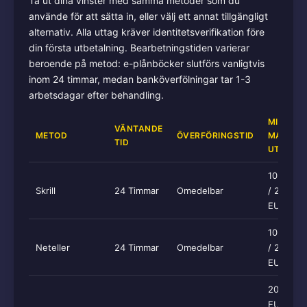
Ta ut dina vinster med samma metoder som du
använde för att sätta in, eller välj ett annat tillgängligt
alternativ. Alla uttag kräver identitetsverifikation före
din första utbetalning. Bearbetningstiden varierar
beroende på metod: e-plånböcker slutförs vanligtvis
inom 24 timmar, medan banköverfölningar tar 1-3
arbetsdagar efter behandling.
MIN /
VÄNTANDE
METOD
ÖVERFÖRINGSTID
MAX
TID
UTTAG
10 EUR
Skrill
24 Timmar
Omedelbar
/ 2,500
EUR
10 EUR
Neteller
24 Timmar
Omedelbar
/ 2,500
EUR
20
EUR /