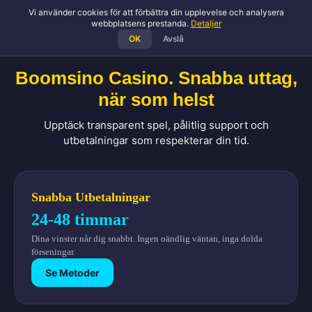
Vi använder cookies för att förbättra din upplevelse och analysera
Boomsino Casino
SV
Spela
▾
webbplatsens prestanda.
Detaljer
OK
Avslå
Boomsino Casino. Snabba uttag,
när som helst
Upptäck transparent spel, pålitlig support och
utbetalningar som respekterar din tid.
Snabba Utbetalningar
24-48 timmar
Dina vinster når dig snabbt. Ingen oändlig väntan, inga dolda
förseningar.
Se Metoder