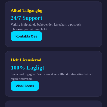
Alltid Tillgänglig
24/7 Support
Verklig hjälp när du behöver det. Livechatt, e-post och
telefonsupport när som helst.
Kontakta Oss
Helt Licensierad
100% Lagligt
Spela med trygghet. Vår licens säkerställer rättvisa, säkerhet och
regelefterlevnad.
Visa Licens