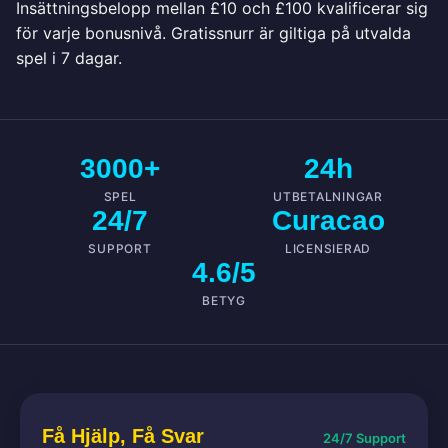
Insättningsbelopp mellan £10 och £100 kvalificerar sig
för varje bonusnivå. Gratissnurr är giltiga på utvalda
spel i 7 dagar.
3000+
24h
SPEL
UTBETALNINGAR
24/7
Curacao
SUPPORT
LICENSIERAD
4.6/5
BETYG
Få Hjälp, Få Svar
24/7 Support