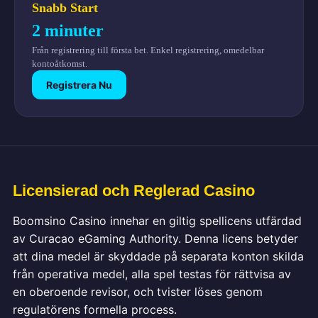
Snabb Start
2 minuter
Från registrering till första bet. Enkel registrering, omedelbar
kontoåtkomst.
Registrera Nu
Licensierad och Reglerad Casino
Boomsino Casino innehar en giltig spellicens utfärdad
av Curacao eGaming Authority. Denna licens betyder
att dina medel är skyddade på separata konton skilda
från operativa medel, alla spel testas för rättvisa av
en oberoende revisor, och tvister löses genom
regulatörens formella process.