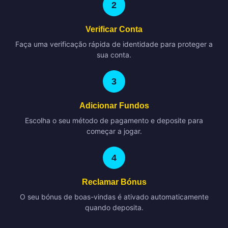
2
Verificar Conta
Faça uma verificação rápida de identidade para proteger a
sua conta.
3
Adicionar Fundos
Escolha o seu método de pagamento e deposite para
começar a jogar.
4
Reclamar Bónus
O seu bónus de boas-vindas é ativado automaticamente
quando deposita.