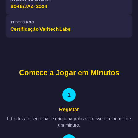
8048/JAZ-2024
TESTES RNG
Certificação Veritech Labs
Comece a Jogar em Minutos
1
Registar
Introduza o seu email e crie uma palavra-passe em menos de
um minuto.