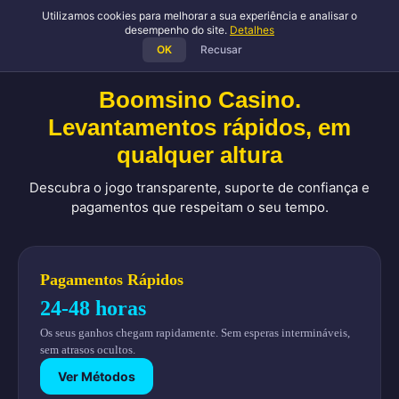
Utilizamos cookies para melhorar a sua experiência e analisar o
Boomsino Casino
PT
Jogar
▾
desempenho do site.
Detalhes
OK
Recusar
Boomsino Casino.
Levantamentos rápidos, em
qualquer altura
Descubra o jogo transparente, suporte de confiança e
pagamentos que respeitam o seu tempo.
Pagamentos Rápidos
24-48 horas
Os seus ganhos chegam rapidamente. Sem esperas intermináveis,
sem atrasos ocultos.
Ver Métodos