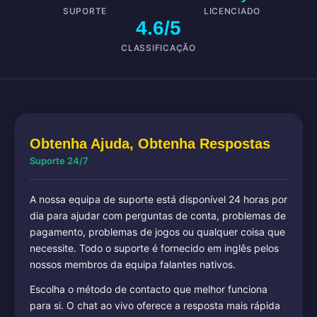
SUPORTE
LICENCIADO
4.6/5
CLASSIFICAÇÃO
Obtenha Ajuda, Obtenha Respostas
Suporte 24/7
A nossa equipa de suporte está disponível 24 horas por
dia para ajudar com perguntas de conta, problemas de
pagamento, problemas de jogos ou qualquer coisa que
necessite. Todo o suporte é fornecido em inglês pelos
nossos membros da equipa falantes nativos.
Escolha o método de contacto que melhor funciona
para si. O chat ao vivo oferece a resposta mais rápida