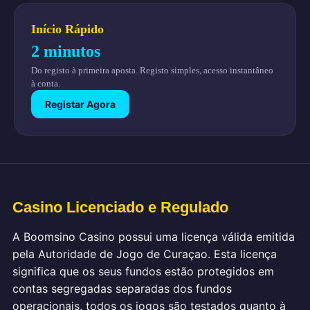
Início Rápido
2 minutos
Do registo à primeira aposta. Registo simples, acesso instantâneo
à conta.
Registar Agora
Casino Licenciado e Regulado
A Boomsino Casino possui uma licença válida emitida
pela Autoridade de Jogo de Curaçao. Esta licença
significa que os seus fundos estão protegidos em
contas segregadas separadas dos fundos
operacionais, todos os jogos são testados quanto à