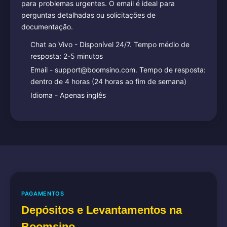
para problemas urgentes. O email é ideal para
perguntas detalhadas ou solicitações de
documentação.
Chat ao Vivo - Disponível 24/7. Tempo médio de
resposta: 2-5 minutos
Email -
support@boomsino.com
. Tempo de resposta:
dentro de 4 horas (24 horas ao fim de semana)
Idioma - Apenas inglês
PAGAMENTOS
Depósitos e Levantamentos na
Boomsino