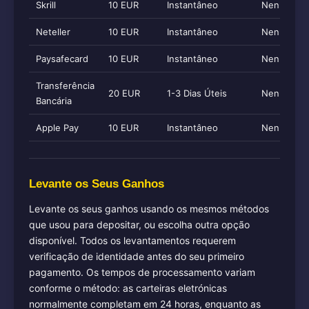
Skrill
10 EUR
Instantâneo
Nenhuma
Neteller
10 EUR
Instantâneo
Nenhuma
Paysafecard
10 EUR
Instantâneo
Nenhuma
Transferência
20 EUR
1-3 Dias Úteis
Nenhuma
Bancária
Apple Pay
10 EUR
Instantâneo
Nenhuma
Levante os Seus Ganhos
Levante os seus ganhos usando os mesmos métodos
que usou para depositar, ou escolha outra opção
disponível. Todos os levantamentos requerem
verificação de identidade antes do seu primeiro
pagamento. Os tempos de processamento variam
conforme o método: as carteiras eletrónicas
normalmente completam em 24 horas, enquanto as