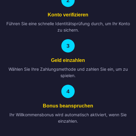
2
Konto verifizieren
Führen Sie eine schnelle Identitätsprüfung durch, um Ihr Konto
zu sichern.
3
Geld einzahlen
Wählen Sie Ihre Zahlungsmethode und zahlen Sie ein, um zu
spielen.
4
Bonus beanspruchen
Ihr Willkommensbonus wird automatisch aktiviert, wenn Sie
einzahlen.