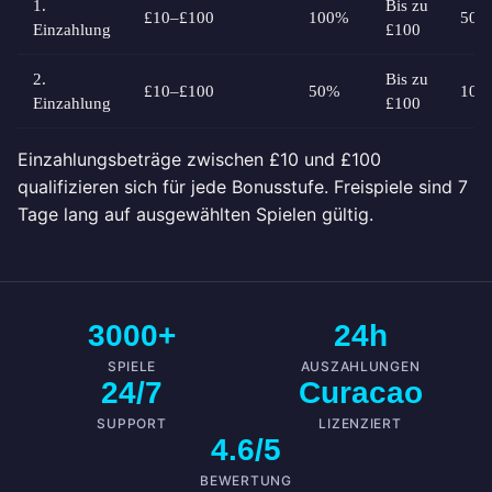
1.
Bis zu
£10–£100
100%
50
Einzahlung
£100
2.
Bis zu
£10–£100
50%
10
Einzahlung
£100
Einzahlungsbeträge zwischen £10 und £100
qualifizieren sich für jede Bonusstufe. Freispiele sind 7
Tage lang auf ausgewählten Spielen gültig.
3000+
24h
SPIELE
AUSZAHLUNGEN
24/7
Curacao
SUPPORT
LIZENZIERT
4.6/5
BEWERTUNG