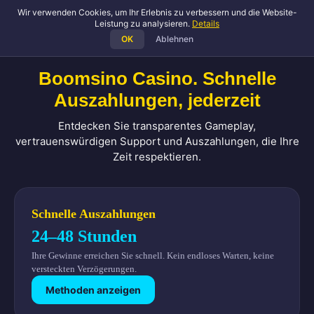
Wir verwenden Cookies, um Ihr Erlebnis zu verbessern und die Website-
Boomsino Casino
DE
Spielen
▾
Leistung zu analysieren.
Details
OK
Ablehnen
Boomsino Casino. Schnelle
Auszahlungen, jederzeit
Entdecken Sie transparentes Gameplay,
vertrauenswürdigen Support und Auszahlungen, die Ihre
Zeit respektieren.
Schnelle Auszahlungen
24–48 Stunden
Ihre Gewinne erreichen Sie schnell. Kein endloses Warten, keine
versteckten Verzögerungen.
Methoden anzeigen